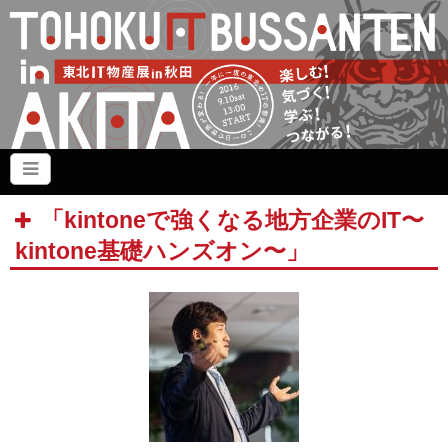
「kintoneで強くなる地方企業のIT〜
kintone基礎ハンズオン〜」