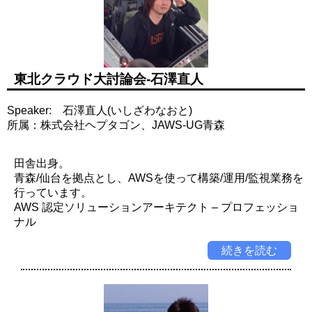
東北クラウド大討論会-石澤直人
Speaker: 石澤直人(いしざわなおと)
所属：株式会社ヘプタゴン、JAWS-UG青森
田舎出身。
青森/仙台を拠点とし、AWSを使って構築/運用/監視業務を
行っています。
AWS 認定ソリューションアーキテクト – プロフェッショ
ナル
続きを読む