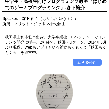
中学生・高校生向けプログラミング教室『はじめ
てのゲームプログラミング』-森下裕介
Speaker: 森下 裕介（もりした ゆうすけ）
所属：ノリット・ジャポン株式会社
秋田県由利本荘市出身。大学卒業後、ITベンチャーでコン
テンツ開発に従事。2社経て、秋田へUターン。2014年3月
より現職。Webもアプリもやる雑食もくもく会「秋田もく
もく会」を運営中。
続きを読む