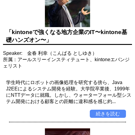
「kintoneで強くなる地方企業のIT〜kintone基
礎ハンズオン〜」
Speaker: 金春 利幸（こんぱる としゆき）
所属：アールスリーインスティテュート、kintoneエバンジ
ェリスト
学生時代にロボットの画像処理を研究する傍ら、Java
J2EEによるシステム開発を経験。大学院卒業後、1999年
にNTTデータに就職。しかし、ウォーターフォール型シス
テム開発における顧客との距離に違和感を感じ約...
続きを読む