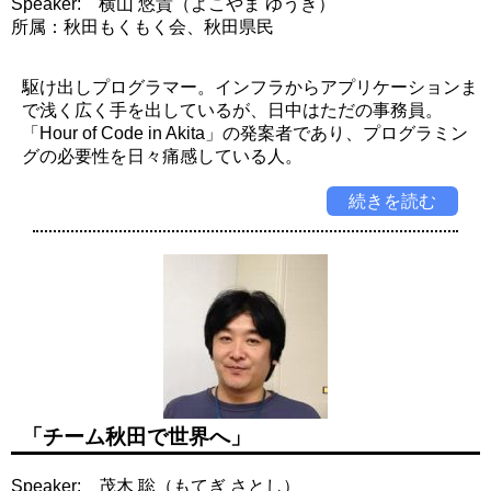
Speaker: 横山 悠貴（よこやま ゆうき）
所属：秋田もくもく会、秋田県民
駆け出しプログラマー。インフラからアプリケーションま
で浅く広く手を出しているが、日中はただの事務員。
「Hour of Code in Akita」の発案者であり、プログラミン
グの必要性を日々痛感している人。
続きを読む
「チーム秋田で世界へ」
Speaker: 茂木 聡（もてぎ さとし）