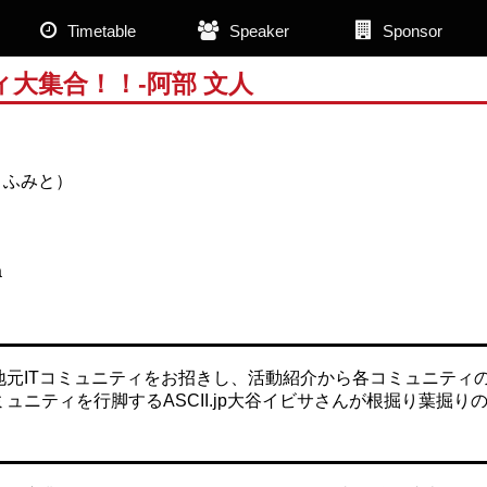
Timetable
Speaker
Sponsor
ィ大集合！！-阿部 文人
 ふみと）
a
地元ITコミュニティをお招きし、活動紹介から各コミュニティ
ュニティを行脚するASCII.jp大谷イビサさんが根掘り葉掘り