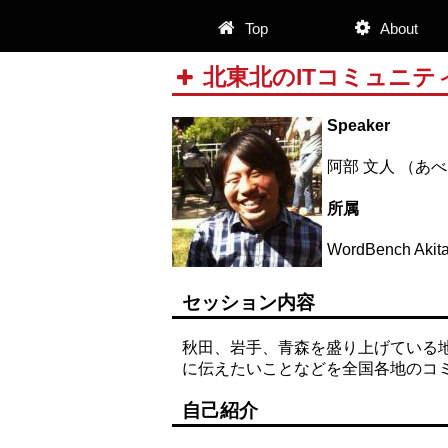
Top
About
北東北のITコミュニテ
Speaker
阿部 文人 （あべ
所属
WordBench Akit
セッション内容
秋田、岩手、青森を盛り上げている
に伝えたいことなどを全国各地のコミ
自己紹介