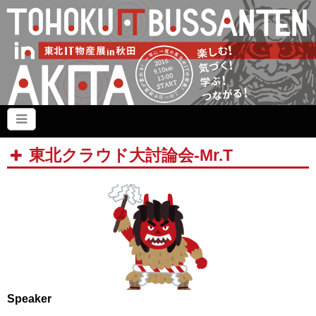
東北クラウド大討論会-Mr.T
Speaker