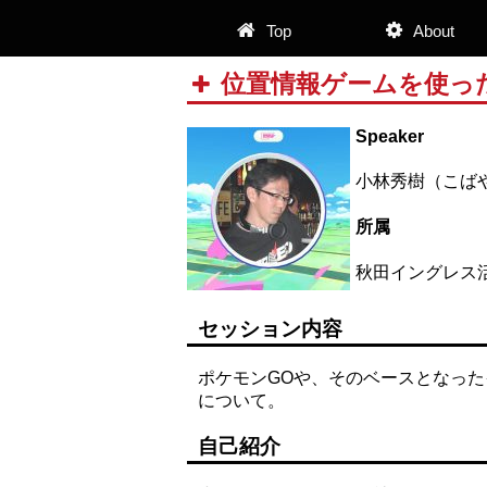
Top
About
位置情報ゲームを使っ
Speaker
小林秀樹（こば
所属
秋田イングレス
セッション内容
ポケモンGOや、そのベースとなっ
について。
自己紹介