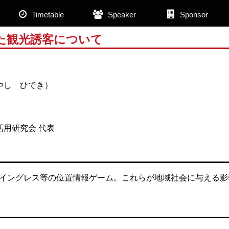
Timetable
Speaker
Sponsor
た観光誘客について
やし ひでき）
活用研究会 代表
たイングレス等の位置情報ゲーム。これらが地域社会に与える