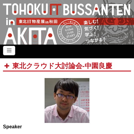
東北クラウド大討論会-中園良慶
Speaker